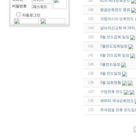
147
62차 국내순회전도
비밀번호
146
몽골순회전도 종료
자동로그인
145
극동러시아 순회전도 
144
갈보리선교회 제 20차
143
8월 전도집회 일정
142
7월전도집회일정
141
6월 전도집회 일정
140
5월전도일정
139
4월 전도일정
138
3월 집회현황
137
구정연휴 전도
136
제60차 국내순회전도
135
추석명절 연휴 전도집