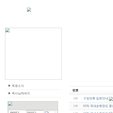
▶
회원소식
번호
▶
목사님메세지
149
구정연휴 집회안내
148
63차 국내순회전도 종
아이디